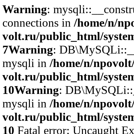
Warning
: mysqli::__const
connections in
/home/n/npo
volt.ru/public_html/syste
7
Warning
: DB\MySQLi::__c
mysqli in
/home/n/npovolt
volt.ru/public_html/syste
10
Warning
: DB\MySQLi::__
mysqli in
/home/n/npovolt
volt.ru/public_html/syste
10
Fatal error: Uncaught Ex