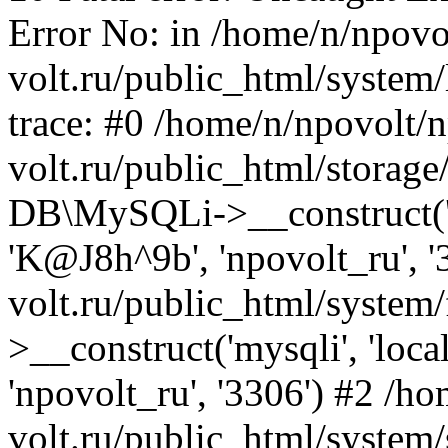
Error No: in /home/n/npovo
volt.ru/public_html/system
trace: #0 /home/n/npovolt/
volt.ru/public_html/storage
DB\MySQLi->__construct('lo
'K@J8h^9b', 'npovolt_ru', 
volt.ru/public_html/syste
>__construct('mysqli', 'loca
'npovolt_ru', '3306') #2 /h
volt.ru/public_html/system/