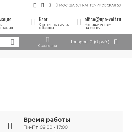
МОСКВА, УЛ. КАНТЕМИРОВСКАЯ 58.
мация
Блог
office@npo-volt.ru
,
Статьи, новости,
Напишите нам
нтация
обзоры
на почту
Товаров: 0 (0 руб.)
Сравнения
Время работы
Пн-Пт: 09:00 - 17:00