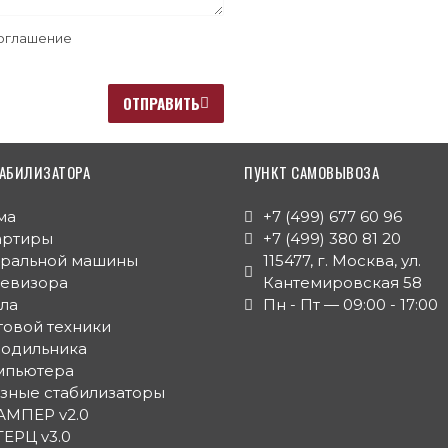
оглашение
ОТПРАВИТЬ
АБИЛИЗАТОРА
ПУНКТ САМОВЫВОЗА
ма
+7 (499) 677 60 96
артиры
+7 (499) 380 81 20
иральной машины
115477, г. Москва, ул.
левизора
Кантемировская 58
тла
Пн - Пт — 09:00 - 17:00
товой техники
лодильника
мпьютера
зные стабилизаторы
АМПЕР v2.0
ГЕРЦ v3.0