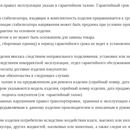
ия правил эксплуатации указан
в гарантийном талоне. Гарантийный срок
ы стабилизатора, входящие в
комплектность изделия приравнивается к сро
иницам стабилизатора
напряжения может быть продлена при условии про
арантии на основное изделие.
онтом и не может быть
основанием для замены товара.
в, сборочных единиц) в период
гарантийного срока не ведет к установле
зделия явилась следствием
неправильного подключения, установки или н
следствием некорректной эксплуатации, отдел гарантийного обслуживани
 оплаты доставки изделия покупателю.
ые обязательства в следующих
случаях:
м талоне и на предъявленном для
ремонта изделии (серийный номер, дата
ором указываются модель изделия,
серийный номер изделия, дата продажи
подпись покупателя (см. гарантийный талон)
званных нарушением правил
транспортировки, хранения и эксплуатации 
 предъявляемым к данному
изделию производителем и описанным в руково
ачи изделия потребителю
вследствие воздействия влаги, высоких или низ
мусора, других жидкостей, насекомых или животных, а также следов их 