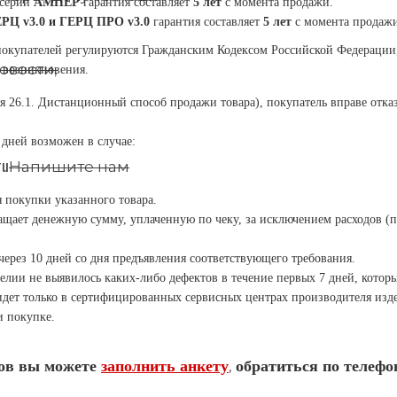
 серии
АМПЕР
гарантия составляет
5 лет
с момента продажи.
РЦ v3.0 и ГЕРЦ ПРО v3.0
гарантия составляет
5 лет
с момента продажи
упателей регулируются Гражданским Кодексом Российской Федерации, 
новости,
 возникновения.
я 26.1. Дистанционный способ продажи товара), покупатель вправе отказа
 дней возможен в случае:
ru
Напишите нам
 покупки указанного товара.
ращает денежную сумму, уплаченную по чеку, за исключением расходов (п
через 10 дней со дня предъявления соответствующего требования.
елии не выявилось каких-либо дефектов в течение первых 7 дней, которы
идет только в сертифицированных сервисных центрах производителя изд
и покупке.
тов вы можете
заполнить анкету
обратиться по телефон
,