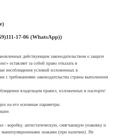
е)
59)111-17-06 (WhatsApp))
становленных действующим
законодательством о защите
г» оставляет за собой право отказать в
учае несоблюдения условий изложенных в
вии с требованиями законодательства страны выполнения
соблюдении владельцем правил,
изложенных в паспорте/
ющих на его основные
параметры.
ации.
л - коробку, антистатическую,
смягчающую упаковку и
 с манипуляционными знаками (при наличии). Не