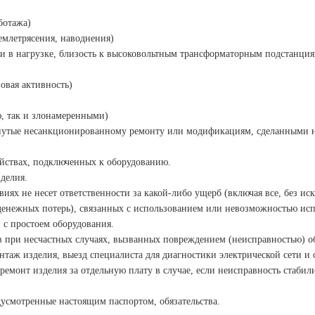
ботажа)
емлетрясения, наводнения)
и в нагрузке, близость
к высоковольтным трансформаторным подстанци
овая активность)
ю, так и злонамеренными)
ргнутые несанкционированному
ремонту или модификациям, сделанными
ойствах, подключенных к
оборудованию.
делия.
иях не несет ответственности за
какой-либо ущерб (включая все, без и
денежных потерь), связанных с использованием или невозможностью исп
и с простоем оборудования.
в при несчастных случаях,
вызванных повреждением (неисправностью) о
онтаж изделия, выезд специалиста
для диагностики электрической сети и
ь ремонт изделия за отдельную
плату в случае, если неисправность стаби
едусмотренные настоящим
паспортом, обязательства.