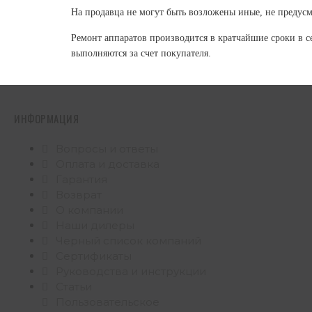
На продавца не могут быть возложены иные, не предусм
Ремонт аппаратов производится в кратчайшие сроки в с
выполняются за счет покупателя.
ИНФОРМАЦИЯ
Вопросы и ответы
Оплата и доставка
Гарантия
Возврат
О компании
Наши дилеры
Черный список компаний
Сертификаты
Руководства и инструкции
Статьи
Пользовательское