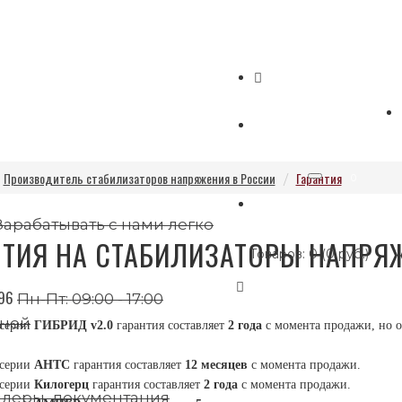
КАТАЛОГ
Производитель стабилизаторов напряжения в России
Гарантия
0
Сравнения
Зарабатывать с нами легко
НТИЯ НА СТАБИЛИЗАТОРЫ НАПРЯ
Товаров: 0 (0 руб.)
 96
Пн-Пт: 09:00 - 17:00
дной
 серии
ГИБРИД v2.0
гарантия составляет
2 года
с момента продажи, но о
 серии
АНТС
гарантия составляет
12 месяцев
с момента продажи.
 серии
Килогерц
гарантия составляет
2 года
с момента продажи.
леры, документация