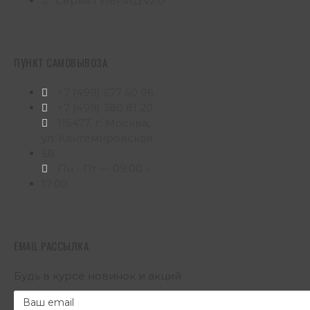
Серия ГИБРИД v2.0
ПУНКТ САМОВЫВОЗА
+7 (499) 677 60 96
+7 (499) 380 81 20
115477, г. Москва,
ул. Кантемировская
58
Пн - Пт — 09:00 -
17:00
EMAIL РАССЫЛКА
Будь в курсе новинок и акций