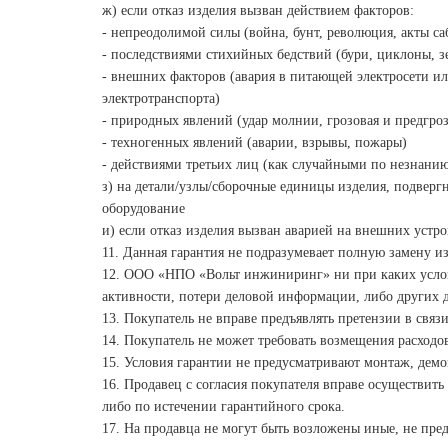
ж) если отказ изделия вызван действием факторов:
- непреодолимой силы (война, бунт, революция, акты са
- последствиями стихийных бедствий (бури, циклоны, з
- внешних факторов (авария в питающей электросети ил
электротранспорта)
- природных явлений (удар молнии, грозовая и предгроз
- техногенных явлений (аварии, взрывы, пожары)
- действиями третьих лиц (как случайными по незнани
з) на детали/узлы/сборочные единицы изделия, подве
оборудование
и) если отказ изделия вызван аварией на внешних устр
11. Данная гарантия не подразумевает полную замену из
12. ООО «НПО «Вольт инжиниринг» ни при каких услов
активности, потери деловой информации, либо других 
13. Покупатель не вправе предъявлять претензии в связ
14. Покупатель не может требовать возмещения расходо
15. Условия гарантии не предусматривают монтаж, дем
16. Продавец с согласия покупателя вправе осуществит
либо по истечении гарантийного срока.
17. На продавца не могут быть возложены иные, не пр