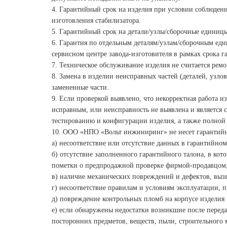
4. Гарантийный срок на изделия при условии соблюден
изготовления стабилизатора.
5. Гарантийный срок на детали/узлы/сборочные единиц
6. Гарантия по отдельным деталям/узлам/сборочным ед
сервисном центре завода-изготовителя в рамках срока г
7. Техническое обслуживание изделия не считается рем
8. Замена в изделии неисправных частей (деталей, узло
замененные части.
9. Если проверкой выявлено, что некорректная работа и
исправным, или неисправность не выявлена и является 
тестированию и конфигурации изделия, а также полной
10. ООО «НПО «Вольт инжиниринг» не несет гарантийн
a) несоответствие или отсутствие данных в гарантийно
б) отсутствие заполненного гарантийного талона, в кот
пометки о предпродажной проверке фирмой-продавцом, 
в) наличие механических повреждений и дефектов, вы
г) несоответствие правилам и условиям эксплуатации,
д) повреждение контрольных пломб на корпусе изделия
е) если обнаружены недостатки возникшие после перед
посторонних предметов, веществ, пыли, строительного 