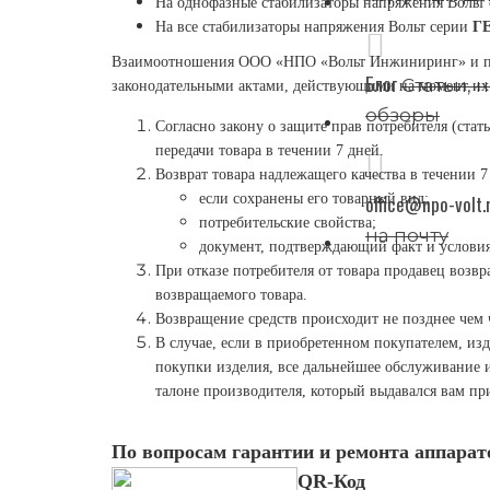
На однофазные стабилизаторы напряжения Вольт
На все стабилизаторы напряжения Вольт серии
ГЕ
Взаимоотношения ООО «НПО «Вольт Инжиниринг» и пок
Блог
Статьи, 
законодательными актами, действующими на момент их
обзоры
Согласно закону о защите прав потребителя (стать
передачи товара в течении 7 дней.
Возврат товара надлежащего качества в течении 7
если сохранены его товарный вид;
office@npo-volt.
потребительские свойства;
на почту
документ, подтверждающий факт и условия
При отказе потребителя от товара продавец возв
возвращаемого товара.
Возвращение средств происходит не позднее чем 
В случае, если в приобретенном покупателем, изд
покупки изделия, все дальнейшее обслуживание 
талоне производителя, который выдавался вам пр
По вопросам гарантии и ремонта аппара
QR-Код