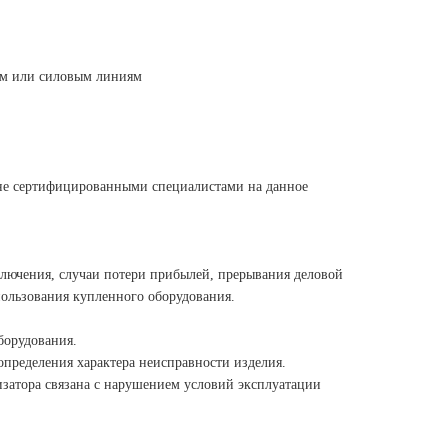
ям или силовым линиям
 не сертифицированными
специалистами на данное
сключения, случаи потери прибылей,
прерывания деловой
ользования купленного оборудования.
борудования.
 определения характера неисправности
изделия.
лизатора связана с нарушением
условий эксплуатации