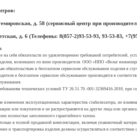
нтров:
нтемировская, д. 58 (сервисный центр при производител
етская, д. 6 (
Телефоны: 8(857-2)93-53-93, 93-53-83,
+7(9
а
 на себя обязательств
по удовлетворению требований потребителей, у
изделия, возникших по вине производителя. ООО «НПО «Вольт инжинирин
ым обязательствам и бесплатном сервисном обслуживании изделия в сл
одителя и бесплатное сервисное
обслуживание производятся в соответст
служивания.
требованиям технических условий
ТУ 26.51.70.-001-32369416-2018, при 
ные изменения эксплуатационных характеристик стабилизатора, не влия
изации или покупателя и не
распространяется на другие лица или организ
ении полностью заполненного
гарантийного талона.
 только в полной продажной
комплектации, включая упаковочный материа
нение и транспортировка изделия должны осуществляться в соответствии