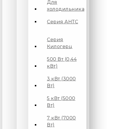
Для
холодильника
Серия АНТС
Серия
Килогерц
500 Вт (0,44
кВт)
3 кВт (3000
Вт)
5 кВт (5000
Вт)
7 кВт (7000
Вт)