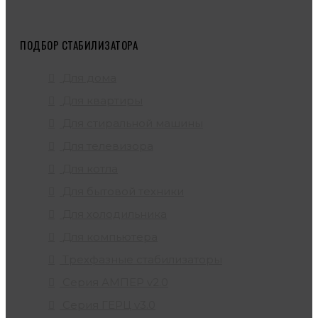
ПОДБОР СТАБИЛИЗАТОРА
Для дома
Для квартиры
Для стиральной машины
Для телевизора
Для котла
Для бытовой техники
Для холодильника
Для компьютера
Трехфазные стабилизаторы
Серия АМПЕР v2.0
Серия ГЕРЦ v3.0