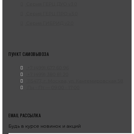
Серия ГЕРЦ ДУО v3.0
Серия ГЕРЦ ПРО v3.0
Серия ГИБРИД v2.0
ПУНКТ САМОВЫВОЗА
+7 (499) 677 60 96
+7 (499) 380 81 20
115477, г. Москва, ул. Кантемировская 58
Пн - Пт — 09:00 - 17:00
EMAIL РАССЫЛКА
Будь в курсе новинок и акций