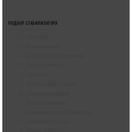
ПОДБОР СТАБИЛИЗАТОРА
Для дома
Для квартиры
Для стиральной машины
Для телевизора
Для котла
Для бытовой техники
Для холодильника
Для компьютера
Трехфазные стабилизаторы
Серия АМПЕР v2.0
Серия ГЕРЦ v3.0