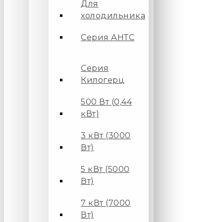
Для
холодильника
Серия АНТС
Серия
Килогерц
500 Вт (0,44
кВт)
3 кВт (3000
Вт)
5 кВт (5000
Вт)
7 кВт (7000
Вт)