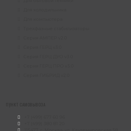
Для бытовой техники
Для холодильника
Для компьютера
Трехфазные стабилизаторы
Серия АМПЕР v2.0
Серия ГЕРЦ v3.0
Серия ГЕРЦ ДУО v3.0
Серия ГЕРЦ ПРО v3.0
Серия ГИБРИД v2.0
ПУНКТ САМОВЫВОЗА
+7 (499) 677 60 96
+7 (499) 380 81 20
115477, г. Москва, ул. Кантемировская 58