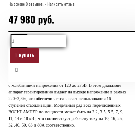
21
На основе 0 отзывов.
-
Написать отзыв
более
Габаритные размеры
47 980 руб.
492х293х187
упаковки, мм, не более
ОПИСАНИЕ
КУПИТЬ
Диапазон работы
Однофазный стабилизатор напряжения ВОЛЬТ АМПЕР-Р
(расширенный) предназначен для работы в электрических сетях
с колебаниями напряжения от 120 до 275В. В этом диапазоне
аппарат гарантированно выдает на выходе напряжение в рамках
220±3,5%, что обеспечивается за счет использования 16
ступеней стабилизации. Модельный ряд всех перечисленных
ВОЛЬТ АМПЕР по мощности может быть на 2.2, 3.5, 5.5, 7, 9,
11, 14 и 18 кВт, что соответствует рабочему току на 10, 16, 25,
32 ,40, 50, 63 и 80А соответственно.