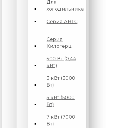
Для
холодильника
Серия АНТС
Серия
Килогерц
500 Вт (0,44
кВт)
3 кВт (3000
Вт)
5 кВт (5000
Вт)
7 кВт (7000
Вт)