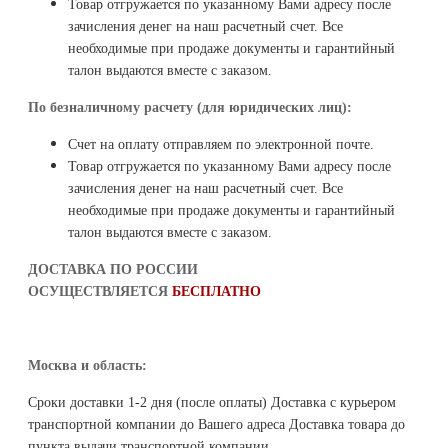
Товар отгружается по указанному Вами адресу после
Ограничение тока КЗ и
выключатель с B-
перегрузки
характеристикой
зачисления денег на наш расчетный счет. Все
электромагнитной защиты
необходимые при продаже документы и гарантийный
талон выдаются вместе с заказом.
Байпас
электронный
Микроконтроллерное
По безналичному расчету (для юридических лиц):
есть
управление
Счет на оплату отправляем по электронной почте.
Анализатор сети и
есть
Товар отгружается по указанному Вами адресу после
состояния стабилизатора
зачисления денег на наш расчетный счет. Все
Принудительное
двухскоростной
необходимые при продаже документы и гарантийный
охлаждение
вентилятор
талон выдаются вместе с заказом.
Дублирующая защита от
есть
перенапряжений
ДОСТАВКА ПО РОССИИ
Входной дроссель
есть
ОСУЩЕСТВЛЯЕТСЯ
БЕСПЛАТНО
Выходной дроссель
нет
Защита от перегрева
есть
Регулировка напряжения
Москва и область:
нет
на выходе, В
Сроки доставки 1-2 дня (после оплаты) Доставка с курьером
Регулировка нижнего
60-135
транспортной компании до Вашего адреса Доставка товара до
порога отключения, В
пункта выдачи транспортной компании