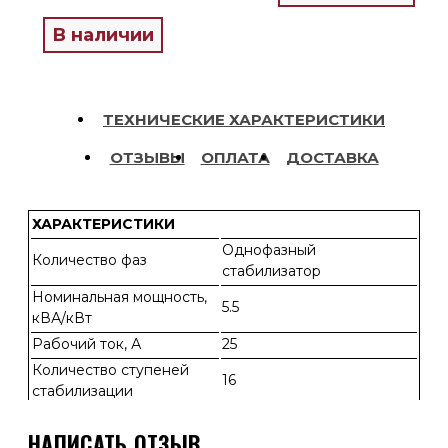
В наличии
ТЕХНИЧЕСКИЕ ХАРАКТЕРИСТИКИ
ОТЗЫВЫ
ОПЛАТА
ДОСТАВКА
ХАРАКТЕРИСТИКИ
Однофазный
Количество фаз
стабилизатор
Номинальная мощность,
5.5
кВА/кВт
Рабочий ток, А
25
Количество ступеней
16
стабилизации
Тип ключа
симистор
НАПИСАТЬ ОТЗЫВ
КПД стабилизатора не