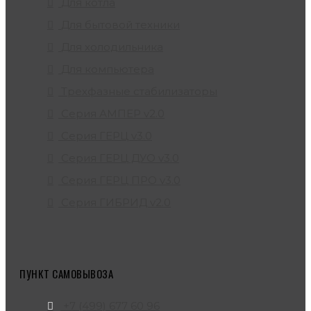
Для котла
Для бытовой техники
Для холодильника
Для компьютера
Трехфазные стабилизаторы
Серия АМПЕР v2.0
Серия ГЕРЦ v3.0
Серия ГЕРЦ ДУО v3.0
Серия ГЕРЦ ПРО v3.0
Серия ГИБРИД v2.0
ПУНКТ САМОВЫВОЗА
+7 (499) 677 60 96