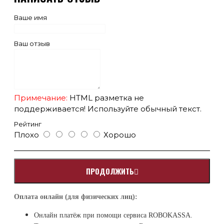
98
ниже, %
Ваше имя
Потребляемая активная
мощность на холостом
35
ходе не более, Вт
Ваш отзыв
Номинальное выходное
220
напряжение, В
Диапазон стабилизации,
120-275
В
Примечание:
HTML разметка не
Точность в
поддерживается! Используйте обычный текст.
диапазоне стабилизации,
3.5
%
Рейтинг
Плохо
Хорошо
Время реакции на
изменение входного
20
напряжения, мс
Частота питающей сети,
ПРОДОЛЖИТЬ
45-65
Гц
Измерение входного
Оплата онлайн (для физических лиц):
есть
тока и полной мощности
Онлайн платёж при помощи сервиса ROBOKASSA.
входной автоматический