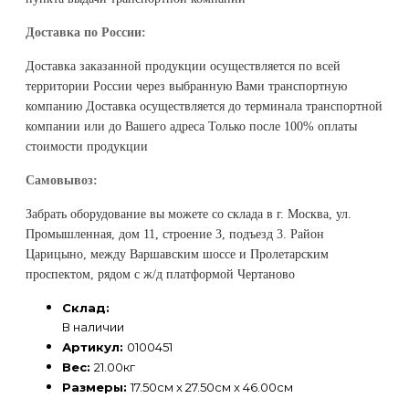
Задержка на включение,
10
с
Доставка по России:
Серия
ВОЛЬТ АМПЕР v2.1
Доставка заказанной продукции осуществляется по всей
Тип стабилизатора
электронный
территории России через выбранную Вами транспортную
Тип подключения
клеммный
компанию Доставка осуществляется до терминала транспортной
Максимальное входное
компании или до Вашего адреса Только после 100% оплаты
295
рабочее напряжение, В
стоимости продукции
Минимальное рабочее
90
Самовывоз:
входное напряжение, В
Минимальное сечение
Забрать оборудование вы можете со склада в г. Москва, ул.
жил кабеля для
4
Промышленная, дом 11, строение 3, подъезд 3. Район
подключения, мм²
Царицыно, между Варшавским шоссе и Пролетарским
Максимальное сечение
проспектом, рядом с ж/д платформой Чертаново
жил кабеля для
30
Склад:
подключения, мм²
В наличии
Габаритные размеры, мм,
460х275х175
Артикул:
0100451
не более
Вес:
21.00кг
Гарантия, лет
5
Размеры:
17.50см x 27.50см x 46.00см
Вес с упаковкой, кг, не