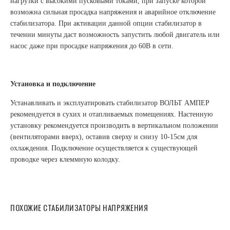
Задержка на включение, с
нагрузки с высокими пусковыми токами, при запуске которой
возможна сильная просадка напряжения и аварийное отключение
Серия
стабилизатора. При активации данной опции стабилизатор в
течении минуты даст возможность запустить любой двигатель или
Тип подключения
насос даже при просадке напряжения до 60В в сети.
Максимальное входное рабочее напряжение, В
Минимальное рабочее входное напряжение, В
Установка и подключение
Минимальное сечение жил кабеля для подключения, мм²
Устанавливать и эксплуатировать стабилизатор ВОЛЬТ АМПЕР
Максимальное сечение жил кабеля для подключения, мм
рекомендуется в сухих и отапливаемых помещениях. Настенную
установку рекомендуется производить в вертикальном положении
Габаритные размеры, мм, не более
(вентиляторами вверх), оставив сверху и снизу 10-15см для
охлаждения. Подключение осуществляется к существующей
Гарантия, лет
проводке через клеммную колодку.
Габаритные размеры упаковки, мм, не более
ПОХОЖИЕ СТАБИЛИЗАТОРЫ НАПРЯЖЕНИЯ