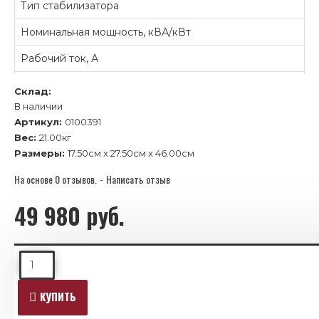
Тип стабилизатора
Номинальная мощность, кВА/кВт
Рабочий ток, А
Количество ступеней стабилизации
Склад:
В наличии
Тип ключа
Артикул:
0100391
КПД стабилизатора не ниже, %
Вес:
21.00кг
Размеры:
17.50см x 27.50см x 46.00см
Потребляемая активная мощность на холостом ходе не б
На основе 0 отзывов.
-
Написать отзыв
Номинальное выходное напряжение, В
49 980 руб.
Диапазон стабилизации, В
Точность в диапазоне стабилизации, %
ОПИСАНИЕ
Время реакции на изменение входного напряжения, мс
Диапазон работы
КУПИТЬ
Частота питающей сети, Гц