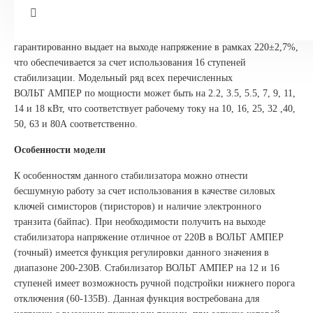
Однофазный стабилизатор напряжения ВОЛЬТ АМПЕР (точный)
Измерение входного тока и полной мощности
предназначен для работы в электрических сетях с колебаниями
Ограничение тока КЗ и перегрузки
напряжения от 145 до 275В. В этом диапазоне аппарат
гарантированно выдает на выходе напряжение в рамках 220±2,7%,
Байпас
что обеспечивается за счет использования 16 ступеней
стабилизации. Модельный ряд всех перечисленных
Микроконтроллерное управление
ВОЛЬТ АМПЕР по мощности может быть на 2.2, 3.5, 5.5, 7, 9, 11,
Анализатор сети и состояния стабилизатора
14 и 18 кВт, что соответствует рабочему току на 10, 16, 25, 32 ,40,
50, 63 и 80А соответственно.
Принудительное охлаждение
Особенности модели
Дублирующая защита от перенапряжений
К особенностям данного стабилизатора можно отнести
Входной дроссель
бесшумную работу за счет использования в качестве силовых
ключей симисторов (тиристоров) и наличие электронного
Выходной дроссель
транзита (байпас).
При необходимости получить на выходе
Защита от перегрева
стабилизатора напряжение отличное от 220В в ВОЛЬТ АМПЕР
(точный) имеется функция регулировки данного значения в
Регулировка напряжения на выходе, В
диапазоне 200-230В.
Стабилизатор ВОЛЬТ АМПЕР на 12 и 16
ступеней имеет возможность ручной подстройки нижнего порога
Регулировка нижнего порога отключения, В
отключения (60-135В). Данная функция востребована для