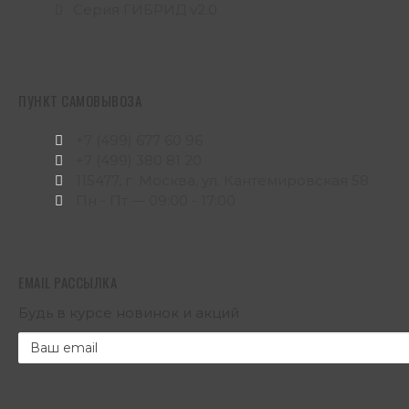
Серия ГИБРИД v2.0
ПУНКТ САМОВЫВОЗА
+7 (499) 677 60 96
+7 (499) 380 81 20
115477, г. Москва, ул. Кантемировская 58
Пн - Пт — 09:00 - 17:00
EMAIL РАССЫЛКА
Будь в курсе новинок и акций