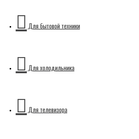
СЕРИЯ
ВОЛЬТ АНТС
Для бытовой техники
ВОЛЬТ КИЛОГЕРЦ
ВОЛЬТ ГИБРИД
ВОЛЬТ АМПЕР
Для холодильника
ВОЛЬТ ГЕРЦ
ТРЕХФАЗНЫЕ СТАБИЛИЗАТОРЫ
Для телевизора