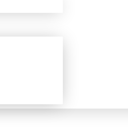
Подбор стабилизатора
Однофазные стабилизаторы напряжения
3 кВт (3000 Вт)
НАПРЯЖЕНИЯ 3 КВТ (ОДНОФАЗН