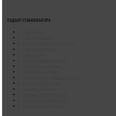
ПОДБОР СТАБИЛИЗАТОРА
Для дома
Для квартиры
Для стиральной машины
Для телевизора
Для котла
Для бытовой техники
Для холодильника
Для компьютера
Трехфазные стабилизаторы
Серия АМПЕР v2.0
Серия ГЕРЦ v3.0
Серия ГЕРЦ ДУО v3.0
Серия ГЕРЦ ПРО v3.0
Серия ГИБРИД v2.0