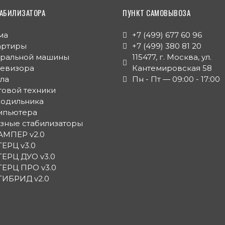
АБИЛИЗАТОРА
ПУНКТ САМОВЫВОЗА
ма
+7 (499) 677 60 96
артиры
+7 (499) 380 81 20
иральной машины
115477, г. Москва, ул.
левизора
Кантемировская 58
тла
Пн - Пт — 09:00 - 17:00
товой техники
лодильника
мпьютера
зные стабилизаторы
АМПЕР v2.0
ГЕРЦ v3.0
ГЕРЦ ДУО v3.0
ГЕРЦ ПРО v3.0
ГИБРИД v2.0