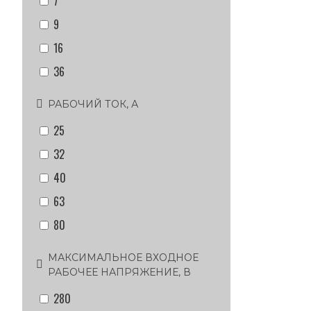
7
9
16
36
РАБОЧИЙ ТОК, А
25
32
40
63
80
МАКСИМАЛЬНОЕ ВХОДНОЕ
РАБОЧЕЕ НАПРЯЖЕНИЕ, В
280