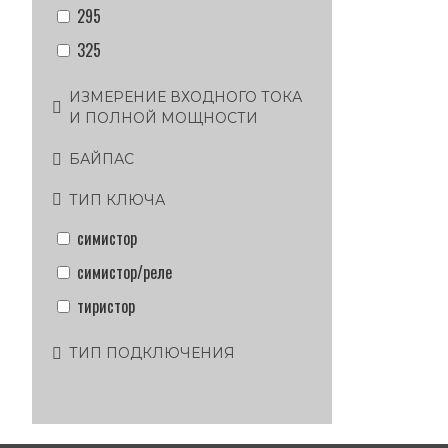
295
325
ИЗМЕРЕНИЕ ВХОДНОГО ТОКА
И ПОЛНОЙ МОЩНОСТИ
БАЙПАС
ТИП КЛЮЧА
симистор
симистор/реле
тиристор
ТИП ПОДКЛЮЧЕНИЯ