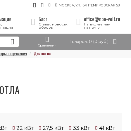
МОСКВА, УЛ. КАНТЕМИРОВСКАЯ 58.
мация
Блог
office@npo-volt.ru
,
Статьи, новости,
Напишите нам
нтация
обзоры
на почту
Товаров: 0 (0 руб.)
Сравнения
оры напряжения
Для котла
ОТЛА
кВт
22 кВт
27,5 кВт
33 кВт
41 кВт