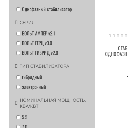
Однофазный стабилизатор
СЕРИЯ
ВОЛЬТ АМПЕР v2.1
ВОЛЬТ ГЕРЦ v3.0
СТА
ВОЛЬТ ГИБРИД v2.0
ОДНОФАЗНЫ
ТИП СТАБИЛИЗАТОРА
гибридный
электронный
НОМИНАЛЬНАЯ МОЩНОСТЬ,
КВА/КВТ
5.5
7.0